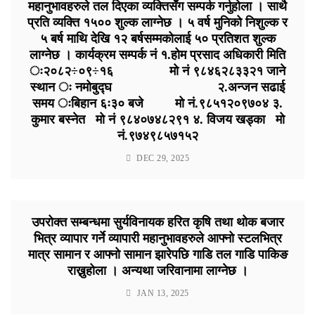
महानुभावहरुले तल दिएका व्यक्तिसँग सम्पर्क गर्नुहोला । साथै
प्रति व्यक्ति १५०० शुल्क लाग्नेछ । ५ वर्ष मुनिको निशुल्क र
५ बर्ष माथि देखि १२ बर्षसम्मकोलाई ५० प्रतिशत शुल्क
लाग्नेछ । कार्यक्रम सम्पर्क नं १.होम प्रसाद अधिकारी मिति
ः२०८२÷०९÷१६ मो नं ९८४६२८३३२१ जाने
स्थान ः नमोबुद्घ २.अन्जन सढाई
समय ःबिहान ६ः३० बजे मो नं.९८५१२०९७०४ ३.
कुमार बस्नेत मो नं ९८४०७४८२९१ ४. विजय खड्का मो
नं.९७४९८५७१५२
DEC 29, 2025
उपरोक्त सम्बन्धमा सुर्यविनायक हरित कृषि तथा थोक बजार
भित्र व्यापार गर्ने व्यापारी महानुभावहरुले आफ्नो स्टलभित्र
मात्र सामान र आफ्नो सामान झारेपछि गाडि तल गाडि पाकिङ
राख्नुहोला । अन्यथा जरिवानामा लाग्नेछ ।
JAN 13, 2025