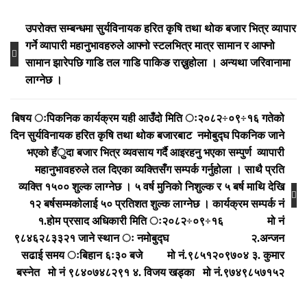
जरिवाना
तिर्नुपर्ने
Post
उपरोक्त सम्बन्धमा सुर्यविनायक हरित कृषि तथा थोक बजार भित्र व्यापार
छ
।
navigation
गर्ने व्यापारी महानुभावहरुले आफ्नो स्टलभित्र मात्र सामान र आफ्नो
सामान झारेपछि गाडि तल गाडि पाकिङ राख्नुहोला । अन्यथा जरिवानामा
लाग्नेछ ।
बिषय ःपिकनिक कार्यक्रम यही आउँदो मिति ः२०८२÷०९÷१६ गतेको
दिन सुर्यविनायक हरित कृषि तथा थोक बजारबाट नमोबुद्घ पिकनिक जाने
भएको हँुदा बजार भित्र व्यवसाय गर्दै आइरहनु भएका सम्पुर्ण व्यापारी
महानुभावहरुले तल दिएका व्यक्तिसँग सम्पर्क गर्नुहोला । साथै प्रति
व्यक्ति १५०० शुल्क लाग्नेछ । ५ वर्ष मुनिको निशुल्क र ५ बर्ष माथि देखि
१२ बर्षसम्मकोलाई ५० प्रतिशत शुल्क लाग्नेछ । कार्यक्रम सम्पर्क नं
१.होम प्रसाद अधिकारी मिति ः२०८२÷०९÷१६ मो नं
९८४६२८३३२१ जाने स्थान ः नमोबुद्घ २.अन्जन
सढाई समय ःबिहान ६ः३० बजे मो नं.९८५१२०९७०४ ३. कुमार
बस्नेत मो नं ९८४०७४८२९१ ४. विजय खड्का मो नं.९७४९८५७१५२