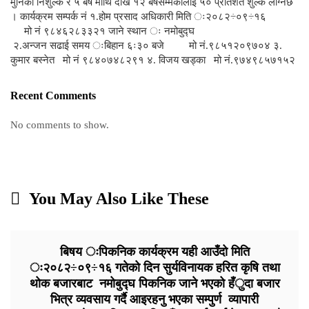
मुनिको निशुल्क र ५ बर्ष माथि देखि १२ बर्षसम्मकोलाई ५० प्रतिशत शुल्क लाग्नेछ
। कार्यक्रम सम्पर्क नं १.होम प्रसाद अधिकारी मिति ः२०८२÷०९÷१६
मो नं ९८४६२८३३२१ जाने स्थान ः नमोबुद्घ
२.अन्जन सढाई समय ःबिहान ६ः३० बजे मो नं.९८५१२०९७०४ ३.
कुमार बस्नेत मो नं ९८४०७४८२९१ ४. विजय खड्का मो नं.९७४९८५७१५२
Recent Comments
No comments to show.
You May Also Like These
बिषय ःपिकनिक कार्यक्रम यही आउँदो मिति
ः२०८२÷०९÷१६ गतेको दिन सुर्यविनायक हरित कृषि तथा
थोक बजारबाट नमोबुद्घ पिकनिक जाने भएको हँुदा बजार
भित्र व्यवसाय गर्दै आइरहनु भएका सम्पुर्ण व्यापारी